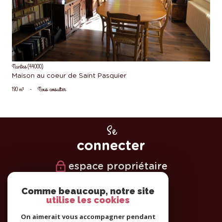
Nantes (44000)
Maison au coeur de Saint Pasquier
130 m²
-
Nous consulter
Se
connecter
espace propriétaire
Nous
Comme beaucoup, notre site
utilise les cookies
suivre
On aimerait vous accompagner pendant