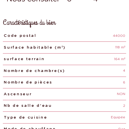
Caractéristiques du bien
44000
Caractéristiques
Valeurs
Code postal
118 m²
Surface habitable (m²)
164 m²
surface terrain
4
Nombre de chambre(s)
6
Nombre de pièces
NON
Ascenseur
2
Nb de salle d'eau
Equipée
Type de cuisine
Gaz