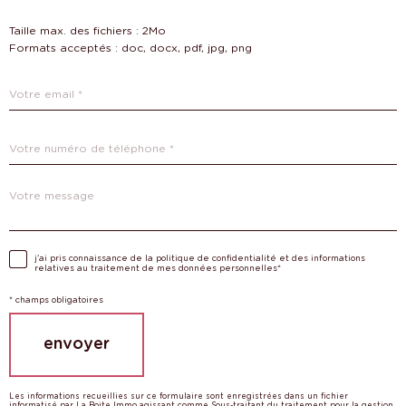
e
Taille max. des fichiers : 2Mo
z
Formats acceptés : doc, docx, pdf, jpg, png
v
Adresse
o
email
*
s
Téléphone
c
*
o
Message
*
o
r
Validation
j'ai pris connaissance de la politique de confidentialité et des informations
d
relatives au traitement de mes données personnelles*
o
* champs obligatoires
n
envoyer
n
é
Les informations recueillies sur ce formulaire sont enregistrées dans un fichier
informatisé par La Boite Immo agissant comme Sous-traitant du traitement pour la gestion