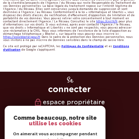
e
de la clientèle/prospects de l'Agence / du Réseau qui reste Responsable du Traitement de
vos Données personnelles. La base légale du traitement repose sur l'intérêt légitime de
l'Agence / du Réseau. Elles sont conservées jusqu'à demande de suppression et sont
s
destinées à l'Agence / au Réseau. Conformément à la loi « informatique et libertés », vous
disposez des droits d’accès, de rectification, d’effacement, d’opposition, de limitation et de
portabilité de vos données. Vous pouvez retirer votre consentement à tout moment en
contactant directement l’Agence / Le Réseau. Consultez le site
https://cnil.fr/fr
pour plus
d’informations sur vos droits. Si vous estimez, après avoir contacté l'Agence / le Réseau,
que vos droits « Informatique et Libertés » ne sont pas respectés, vous pouvez adresser
une réclamation à la CNIL. Nous vous informons de l’existence de la liste d'opposition au
démarchage téléphonique « Bloctel », sur laquelle vous pouvez vous inscrire ici :
https://www.bloctel.gouv.fr
. Dans le cadre de la protection des Données personnelles, nous
vous invitons à ne pas inscrire de Données sensibles dans le champ de saisie libre.
Ce site est protégé par reCAPTCHA, les
et es
Politiques de Confidentialité
Conditions
de Google s'appliquent.
d'utilisation
Se
connecter
espace propriétaire
Nous
Comme beaucoup, notre site
utilise les cookies
suivre
On aimerait vous accompagner pendant