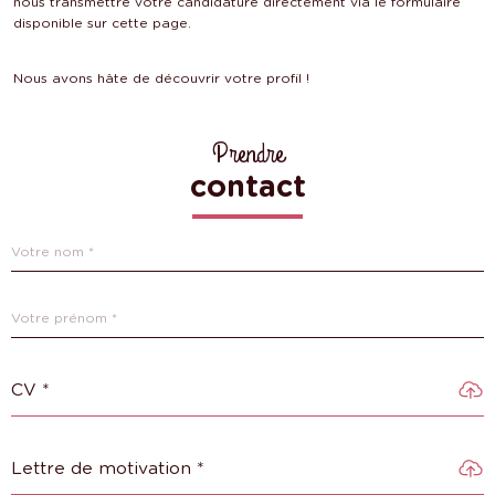
nous transmettre votre candidature directement via le formulaire
disponible sur cette page.
Nous avons hâte de découvrir votre profil !
Prendre
contact
R
Nom
*
e
n
Prénom
*
s
e
CV *
i
g
Lettre de motivation *
n