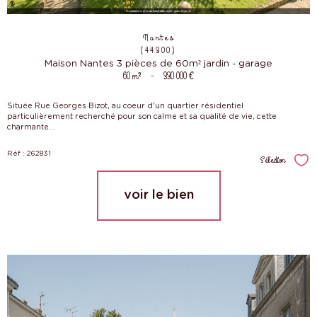
Nantes
(44300)
Maison Nantes 3 pièces de 60m² jardin - garage
60 m²
-
330 000 €
Située Rue Georges Bizot, au coeur d'un quartier résidentiel
particulièrement recherché pour son calme et sa qualité de vie, cette
charmante...
Réf : 262831
Sélection
Sél
voir le bien