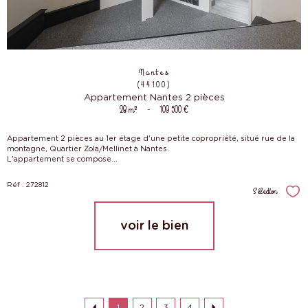
Nantes
(44100)
Appartement Nantes 2 pièces
28 m²
-
109 500 €
Appartement 2 pièces au 1er étage d'une petite copropriété, situé rue de la
montagne, Quartier Zola/Mellinet à Nantes.
L'appartement se compose...
Réf : 272812
Sélection
Sél
voir le bien
1
2
3
4