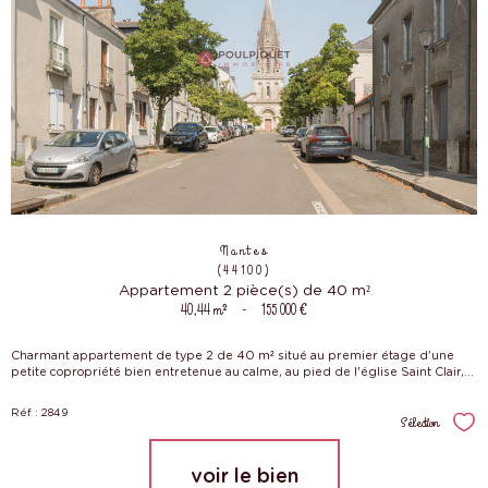
Nantes
(44100)
Appartement 2 pièce(s) de 40 m²
40,44 m²
-
155 000 €
Charmant appartement de type 2 de 40 m² situé au premier étage d'une
petite copropriété bien entretenue au calme, au pied de l'église Saint Clair,...
Réf : 2849
Sélection
Sél
voir le bien