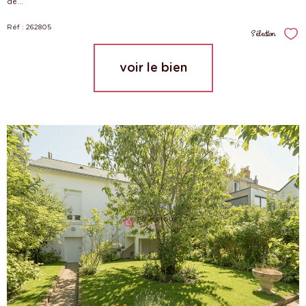
de...
Réf : 262805
Sélection
Sél
voir le bien