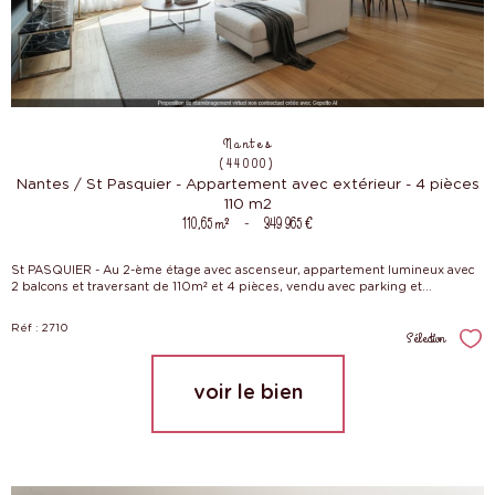
Nantes
(44000)
Nantes / St Pasquier - Appartement avec extérieur - 4 pièces
110 m2
110,65 m²
-
349 965 €
St PASQUIER - Au 2-ème étage avec ascenseur, appartement lumineux avec
2 balcons et traversant de 110m² et 4 pièces, vendu avec parking et...
Réf : 2710
Sélection
Sél
voir le bien