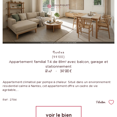
Nantes
(44100)
Appartement familial T4 de 81m² avec balcon, garage et
stationnement
81 m²
-
247 900 €
Appartement climatisé par pompe à chaleur. Situé dans un environnement
résidentiel calme à Nantes, cet appartement offre un cadre de vie
agréable,...
Réf : 2794
Sélection
Sél
voir le bien