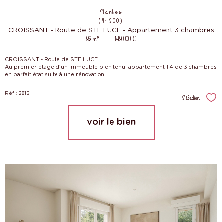
Nantes
(44300)
CROISSANT - Route de STE LUCE - Appartement 3 chambres
83 m²
-
149 000 €
CROISSANT - Route de STE LUCE
Au premier étage d'un immeuble bien tenu, appartement T4 de 3 chambres
en parfait état suite à une rénovation....
Réf : 2815
Sélection
Sél
voir le bien