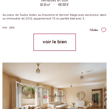
terrasses et box
85,35 m²
-
420 000 €
Au coeur de Toutes Aides, au troisième et dernier étage avec ascenseur dans
un immeuble de 2012, appartement T5 en parfait état avec 3...
Réf : 2819
Sélection
Sél
voir le bien