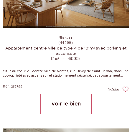
Nantes
(44000)
Appartement centre ville de type 4 de 101m² avec parking et
ascenseur
101 m²
-
430 000 €
Situé au coeur du centre-ville de Nantes, rue Urvoy de Saint-Bedan, dans une
copropriété avec ascenseur et stationnement sécurisé, cet appartement...
Réf : 262799
Sélection
Sél
voir le bien