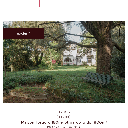
exclusif
Nantes
(44300)
Maison Tortière 160m² et parcelle de 1800m²
159,45 m²
-
884 000 €