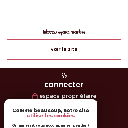
interkab agence membre
voir le site
Se
connecter
espace propriétaire
Nous
Comme beaucoup, notre site
utilise les cookies
suivre
On aimerait vous accompagner pendant