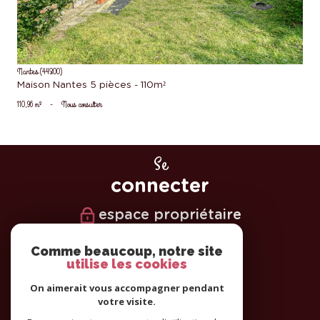
Nantes (44300)
Maison Nantes 5 pièces - 110m²
110,96 m²
-
Nous consulter
Se
connecter
espace propriétaire
Nous
Comme beaucoup, notre site
utilise les cookies
suivre
On aimerait vous accompagner pendant
votre visite.