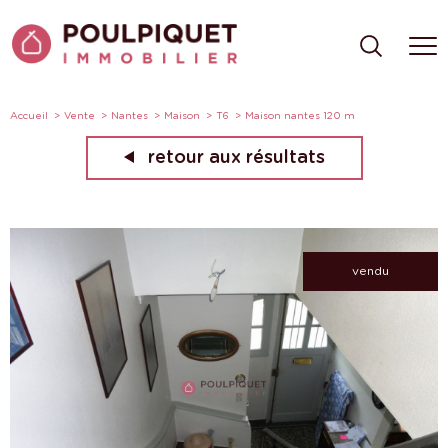
Accueil
Vente
Nantes
Maison
T6
Maison nantes 120 m
retour aux résultats
vendu