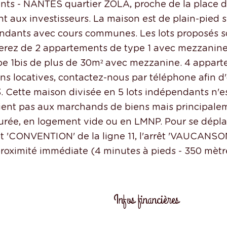
nts - NANTES quartier ZOLA, proche de la place d
nt aux investisseurs. La maison est de plain-pied s
pendants avec cours communes. Les lots proposés s
oserez de 2 appartements de type 1 avec mezzanin
ype 1bis de plus de 30m² avec mezzanine. 4 appar
ons locatives, contactez-nous par téléphone afin d
. Cette maison divisée en 5 lots indépendants n'e
vient pas aux marchands de biens mais principale
urée, en logement vide ou en LMNP. Pour se déplac
êt 'CONVENTION' de la ligne 11, l'arrêt 'VAUCANSO
 proximité immédiate (4 minutes à pieds - 350 mètr
Infos financières