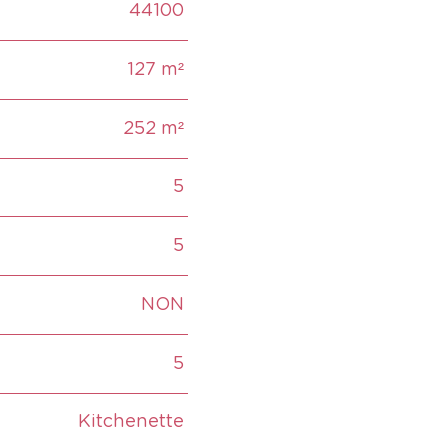
44100
Caractéristiques
Valeur
127 m²
252 m²
5
5
NON
5
Kitchenette