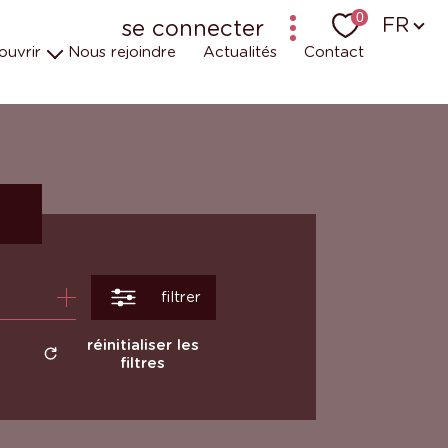
Langu
0
FR
se connecter
ouvrir
Nous rejoindre
Actualités
Contact
bailleur-locataire - ancien logiciel (krier)
bailleur-locataire - nouveau
uipes
t engagements
 en vidéos
r
filtrer
réinitialiser les
filtres