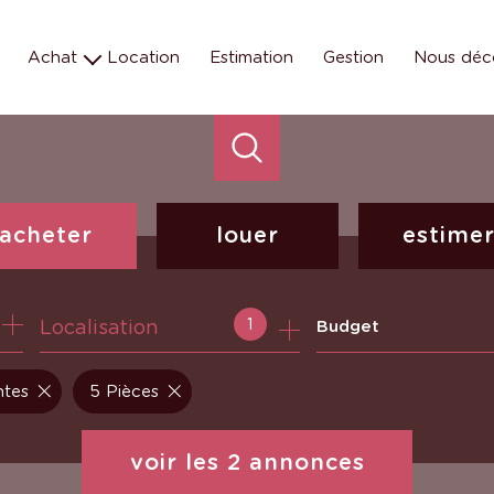
Achat
Location
Estimation
Gestion
Nous déc
Maison
Les éq
Appartement
Nos missions e
Terrain
Nos métiers
Parking
Programmes neufs
acheter
louer
estime
de l'ancien
à l'année
1
Localisation
Budget
ntes
5 Pièces
voir les
2
annonces