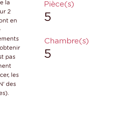
Pièce(s)
e la
ur 2
5
ont en
e
tements
Chambre(s)
'obtenir
5
st pas
ment
er, les
N' des
es).