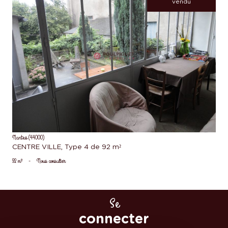
vendu
voir le bien
Nantes (44000)
CENTRE VILLE, Type 4 de 92 m²
92 m²
-
Nous consulter
Se
connecter