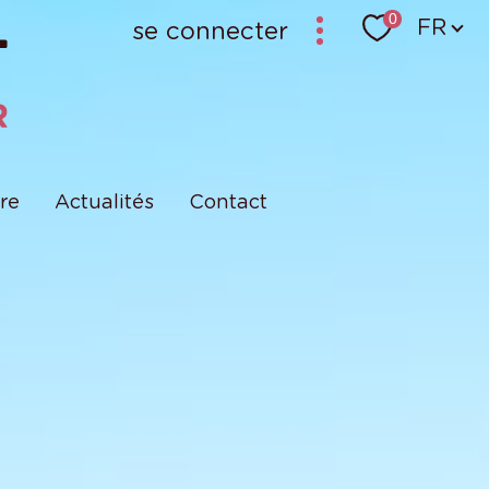
Langu
0
FR
se connecter
bailleur-locataire - ancien logiciel (krier)
bailleur-locataire - nouveau
re
Actualités
Contact