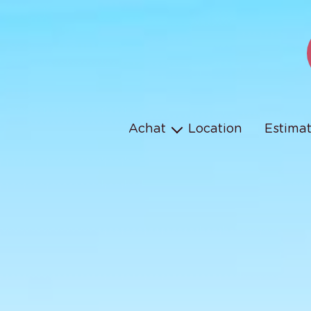
Achat
Location
Estima
Maison
Appartement
Terrain
Parking
Programmes neufs