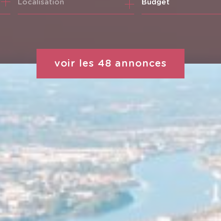
Budget
voir les
48
annonces