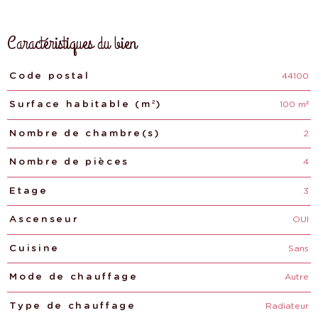
Caractéristiques du bien
44100
Caractéristiques
Valeurs
Code postal
100 m²
Surface habitable (m²)
2
Nombre de chambre(s)
4
Nombre de pièces
3
Etage
OUI
Ascenseur
Sans
Cuisine
Autre
Mode de chauffage
Radiateur
Type de chauffage