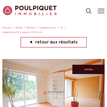
Accueil
Vente
Nantes
Appartement
T4
Appartement 4 pieces 100 6 m2
retour aux résultats
vendu