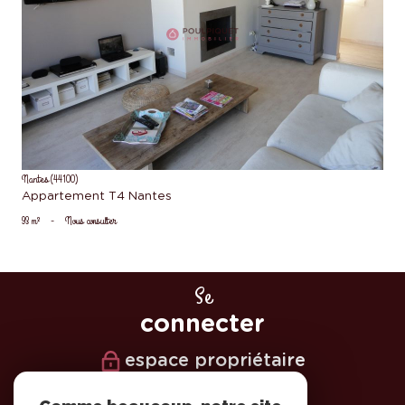
voir le bien
Nantes (44100)
Appartement T4 Nantes
93 m²
-
Nous consulter
Se
connecter
espace propriétaire