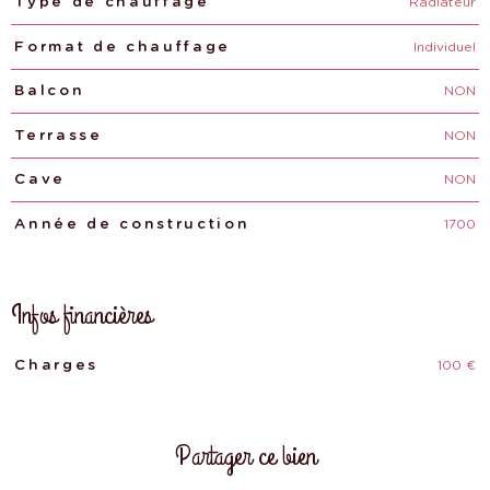
Radiateur
Type de chauffage
Individuel
Format de chauffage
NON
Balcon
NON
Terrasse
NON
Cave
1700
Année de construction
Infos financières
100 €
Caractéristiques
Valeurs
Charges
Partager ce bien