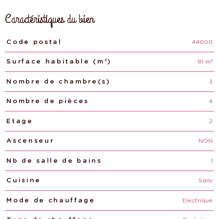
Caractéristiques du bien
44000
Caractéristiques
Valeurs
Code postal
81 m²
Surface habitable (m²)
3
Nombre de chambre(s)
4
Nombre de pièces
2
Etage
NON
Ascenseur
1
Nb de salle de bains
Sans
Cuisine
Electrique
Mode de chauffage