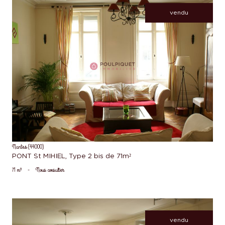
vendu
voir le bien
Nantes (44000)
PONT St MIHIEL, Type 2 bis de 71m²
71 m²
-
Nous consulter
vendu