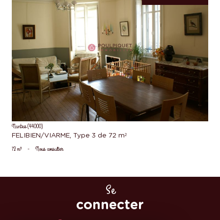
voir le bien
Nantes (44000)
FELIBIEN/VIARME, Type 3 de 72 m²
72 m²
-
Nous consulter
Se
connecter