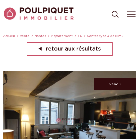
Accueil
Vente
Nantes
Appartement
T4
Nantes type 4 de 81m2
retour aux résultats
vendu