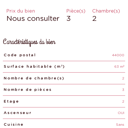
Prix du bien
Pièce(s)
Chambre(s)
Nous consulter
3
2
Caractéristiques du bien
44000
Caractéristiques
Valeurs
Code postal
63 m²
Surface habitable (m²)
2
Nombre de chambre(s)
3
Nombre de pièces
2
Etage
OUI
Ascenseur
Sans
Cuisine