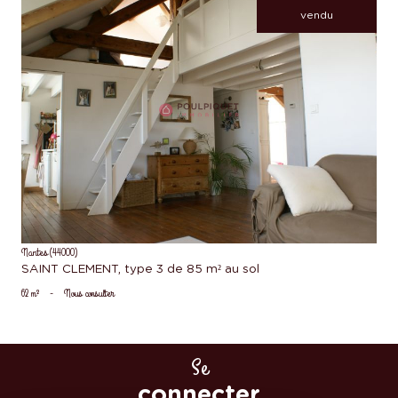
vendu
voir le bien
Nantes (44000)
SAINT CLEMENT, type 3 de 85 m² au sol
62 m²
-
Nous consulter
Se
connecter