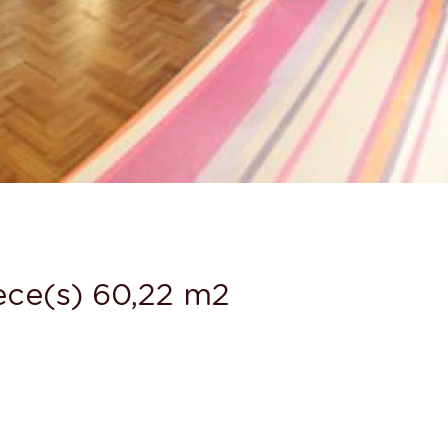
èce(s) 60,22 m2