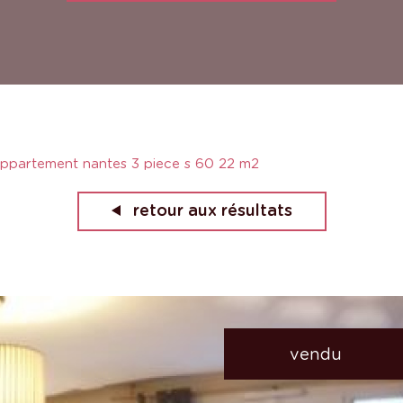
ppartement nantes 3 piece s 60 22 m2
retour aux résultats
vendu