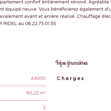
ement confort entièrement rénové. Agréable 
ent équipé neuve. Vous bénéficierez également d'
Ravalement avant et arrière réalisé. Chauffage éle
Infos financières
44000
Charges
Caractéristiques
Valeur
60,22 m²
2