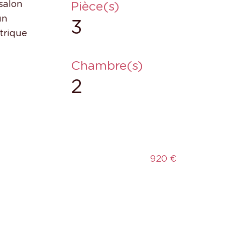
Pièce(s)
salon
un
3
ctrique
Chambre(s)
2
920 €
s