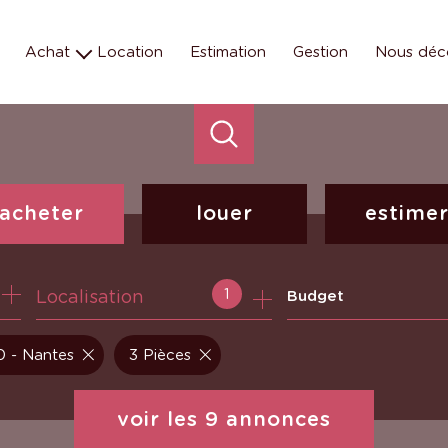
Achat
Location
Estimation
Gestion
Nous déc
Maison
Les éq
Appartement
Nos missions e
Terrain
Nos métiers
Parking
Programmes neufs
acheter
louer
estime
de l'ancien
à l'année
1
Localisation
Budget
 - Nantes
3 Pièces
voir les
9
annonces