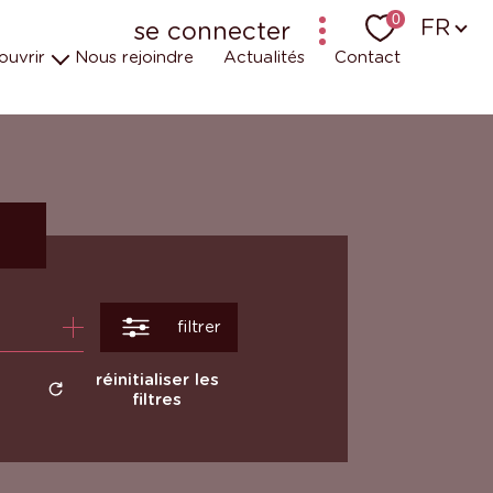
Langu
0
FR
se connecter
ouvrir
Nous rejoindre
Actualités
Contact
bailleur-locataire - ancien logiciel (krier)
bailleur-locataire - nouveau
uipes
t engagements
 en vidéos
r
filtrer
réinitialiser les
filtres