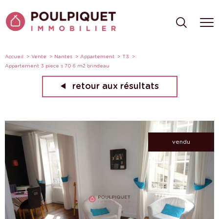
Accueil
Vente
Nantes
Appartement
T3
Appartement 3 piece s 70 6 m2 brindeau
retour aux résultats
vendu