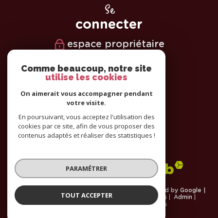
Se
connecter
espace propriétaire
Nous
Comme beaucoup, notre site
utilise les cookies
suivre
On aimerait vous accompagner pendant
votre visite.
En poursuivant, vous acceptez l'utilisation des
cookies par ce site, afin de vous proposer des
Nous
contenus adaptés et réaliser des statistiques !
adhérons
PARAMÉTRER
© 2026 | Tous droits réservés | Traduction powered by Google |
TOUT ACCEPTER
Plan du site
Nos honoraires
Mentions légales
Admin
Cookies
Partenaires
Politique RGPD