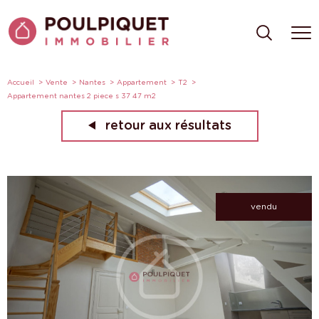
Accueil
Vente
Nantes
Appartement
T2
Appartement nantes 2 piece s 37 47 m2
retour aux résultats
vendu