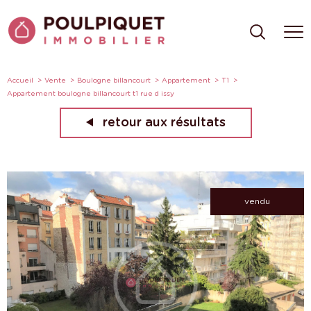
Accueil
Vente
Boulogne billancourt
Appartement
T1
Appartement boulogne billancourt t1 rue d issy
retour aux résultats
vendu