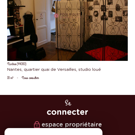
voir le bien
Nantes (44000)
Nantes, quartier quai de Versailles, studio loué
22 m²
-
Nous consulter
Se
connecter
espace propriétaire