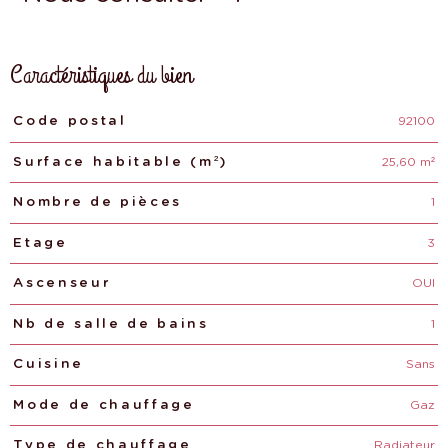
Caractéristiques du bien
92100
Caractéristiques
Valeurs
Code postal
25,60 m²
Surface habitable (m²)
1
Nombre de pièces
3
Etage
OUI
Ascenseur
1
Nb de salle de bains
Sans
Cuisine
Gaz
Mode de chauffage
Radiateur
Type de chauffage