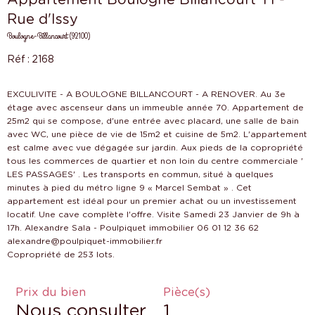
Rue d'Issy
Boulogne-Billancourt (92100)
Réf : 2168
EXCULIVITE - A BOULOGNE BILLANCOURT - A RENOVER. Au 3e
étage avec ascenseur dans un immeuble année 70. Appartement de
25m2 qui se compose, d'une entrée avec placard, une salle de bain
avec WC, une pièce de vie de 15m2 et cuisine de 5m2. L'appartement
est calme avec vue dégagée sur jardin. Aux pieds de la copropriété
tous les commerces de quartier et non loin du centre commerciale '
LES PASSAGES' . Les transports en commun, situé à quelques
minutes à pied du métro ligne 9 « Marcel Sembat » . Cet
appartement est idéal pour un premier achat ou un investissement
locatif. Une cave complète l'offre. Visite Samedi 23 Janvier de 9h à
17h. Alexandre Sala - Poulpiquet immobilier 06 01 12 36 62
alexandre@poulpiquet-immobilier.fr
Prix du bien
Pièce(s)
Nous consulter
1