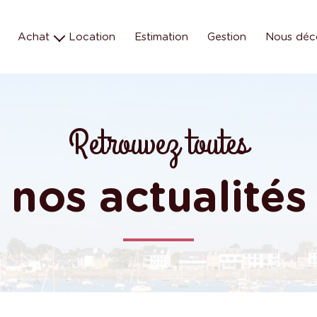
Achat
Location
Estimation
Gestion
Nous déc
Maison
Les éq
Appartement
Nos missions e
Terrain
Nos métiers
Retrouvez toutes
Parking
Programmes neufs
nos actualités