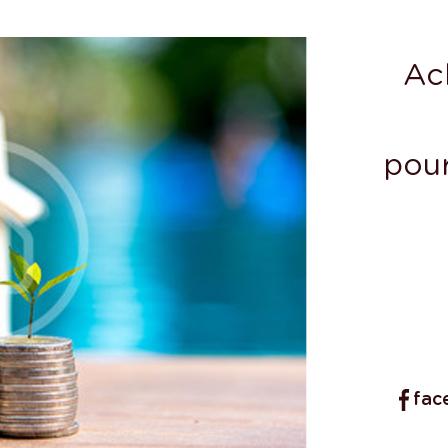
Ac
pour
fac