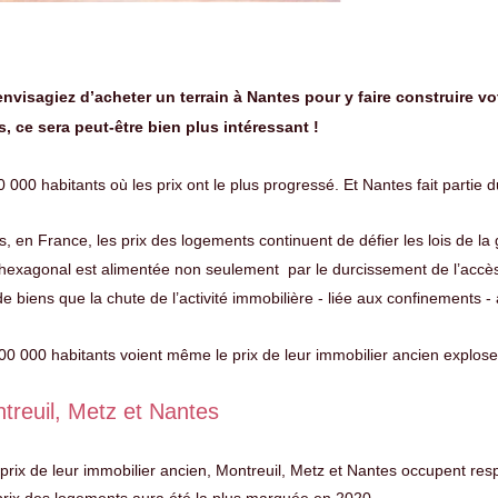
envisagiez d’acheter un terrain à Nantes pour y faire construire vo
, ce sera peut-être bien plus intéressant !
000 habitants où les prix ont le plus progressé. Et Nantes fait partie d
, en France, les prix des logements continuent de défier les lois de la 
r hexagonal est alimentée non seulement par le durcissement de l’accès 
 biens que la chute de l’activité immobilière - liée aux confinements -
100 000 habitants voient même le prix de leur immobilier ancien explos
treuil, Metz et Nantes
prix de leur immobilier ancien, Montreuil, Metz et Nantes occupent resp
prix des logements aura été la plus marquée en 2020.