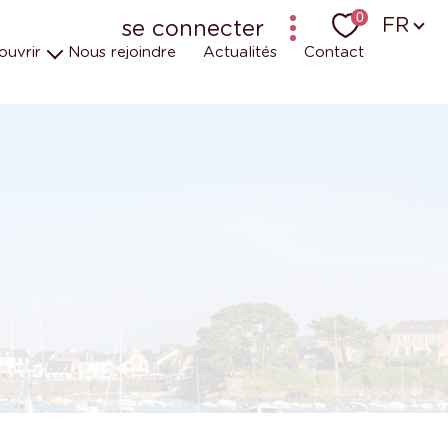
Langu
0
FR
se connecter
ouvrir
Nous rejoindre
Actualités
Contact
bailleur-locataire - ancien logiciel (krier)
bailleur-locataire - nouveau
uipes
t engagements
 en vidéos